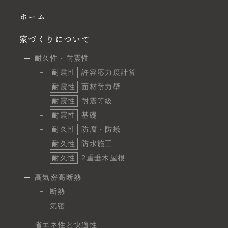
ホーム
家づくりについて
耐久性・耐震性
耐震性
許容応力度計算
耐震性
面材耐力壁
耐震性
耐震等級
耐震性
基礎
耐久性
防腐・防蟻
耐久性
防水施工
耐久性
2重垂木屋根
高気密高断熱
断熱
気密
省エネ性と快適性