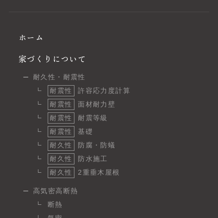
ホーム
家づくりについて
耐久性・耐震性
耐震性
許容応力度計算
耐震性
面材耐力壁
耐震性
耐震等級
耐震性
基礎
耐久性
防腐・防蟻
耐久性
防水施工
耐久性
2重垂木屋根
高気密高断熱
断熱
気密