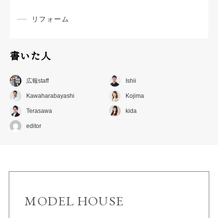
リフォーム
書いた人
広報staff
Ishii
Kawaharabayashi
Kojima
Terasawa
kida
editor
MODEL HOUSE