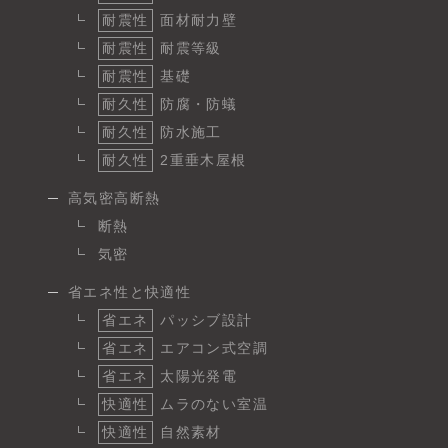
耐震性
面材耐力壁
耐震性
耐震等級
耐震性
基礎
耐久性
防腐・防蟻
耐久性
防水施工
耐久性
2重垂木屋根
高気密高断熱
断熱
気密
省エネ性と快適性
省エネ
パッシブ設計
省エネ
エアコン式空調
省エネ
太陽光発電
快適性
ムラのない室温
快適性
自然素材