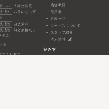
調
店舗概要
省エネ
太陽光発電
快適性
ムラのない室
受賞歴
温
代表挨拶
快適性
自然素材
サービスについて
快適性
熱交換換気シ
スタッフ紹介
ステム
求人情報
外構
読み物
家づくりサポート
スタッフブログ
ご相談の流れ
建築現場レポート
よくあるご質問
7つの保証
お問い合わせ
無料相談
住まい見学会
オンライン相談
資料請求