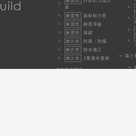
耐震性
許容応力度計
算
耐震性
面材耐力壁
耐震性
耐震等級
耐震性
基礎
耐久性
防腐・防蟻
耐久性
防水施工
庭と
耐久性
2重垂木屋根
高気密高断熱
断熱
1
気密
省エネ性と快適性
日
省エネ
パッシブ設計
施工実績
事例性能データ