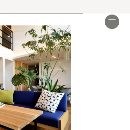
見学会＆イベント
読み物
.17
夏季休業のお知らせ
.24
ゴールデンウィーク期間についてのお知らせ
.25
施工事例を追加しました｜ジャパンディ×高性能
らしが整う家