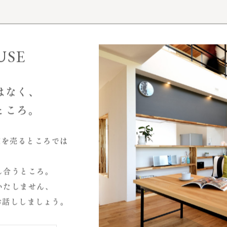
事例性能データ
お客様インタビュー
モデルハウス
USE
はなく、
ところ。
家を売るところでは
2026.07
し合うところ。
2026.04
いたしません、
2025.10
お話ししましょう。
心と暮