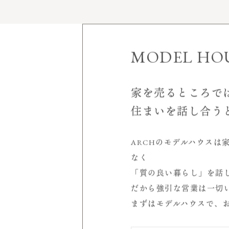
家づくりについて
施工実績
MODEL HO
モデルハウス
見学会＆イベント
家を売るところで
空
住まいを話し合う
会社案内
店舗概要
ARCHのモデルハウスは
室
受賞歴
なく
代表挨拶
「質の良い暮らし」を話
サービスについて
シ
だから強引な営業は一切
スタッフ紹介
まずはモデルハウスで、
求人情報
読み物