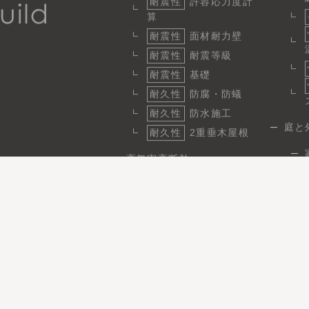
耐震性
許容応力度計
算
耐震性
面材耐力壁
耐震性
耐震等級
耐震性
基礎
耐久性
防腐・防蟻
耐久性
防水施工
庭と
耐久性
2重垂木屋根
高気密高断熱
断熱
1
気密
省エネ性と快適性
日
省エネ
パッシブ設計
施工実績
事例性能データ