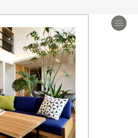
見学会＆イベント
読み物
.17
夏季休業のお知らせ
.24
ゴールデンウィーク期間についてのお知らせ
.25
施工事例を追加しました｜ジャパンディ×高性能
らしが整う家