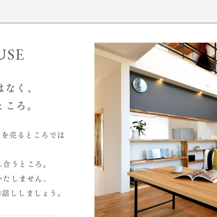
事例性能データ
お客様インタビュー
モデルハウス
USE
はなく、
ところ。
家を売るところでは
2026.07
し合うところ。
2026.04
いたしません、
2025.10
お話ししましょう。
心と暮