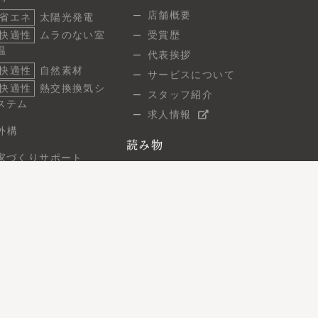
調
店舗概要
省エネ
太陽光発電
快適性
ムラのない室
受賞歴
温
代表挨拶
快適性
自然素材
サービスについて
快適性
熱交換換気シ
スタッフ紹介
ステム
求人情報
外構
読み物
家づくりサポート
スタッフブログ
ご相談の流れ
建築現場レポート
よくあるご質問
7つの保証
お問い合わせ
無料相談
住まい見学会
オンライン相談
資料請求