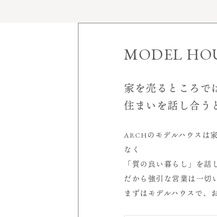
家づくりについて
施工実績
MODEL HO
モデルハウス
見学会＆イベント
家を売るところで
空
住まいを話し合う
会社案内
店舗概要
ARCHのモデルハウスは
室
受賞歴
なく
代表挨拶
「質の良い暮らし」を話
サービスについて
シ
だから強引な営業は一切
スタッフ紹介
まずはモデルハウスで、
求人情報
読み物