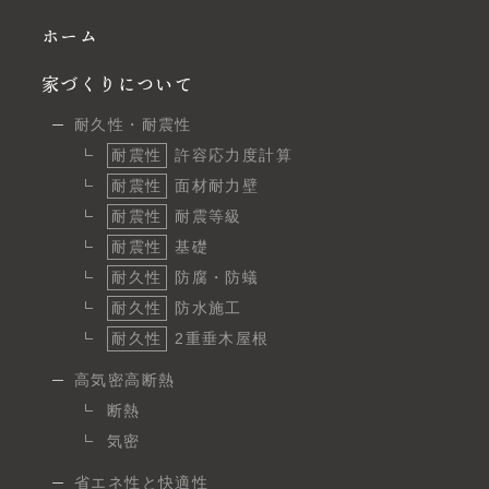
ホーム
家づくりについて
耐久性・耐震性
耐震性
許容応力度計算
耐震性
面材耐力壁
耐震性
耐震等級
耐震性
基礎
耐久性
防腐・防蟻
耐久性
防水施工
耐久性
2重垂木屋根
高気密高断熱
断熱
気密
省エネ性と快適性