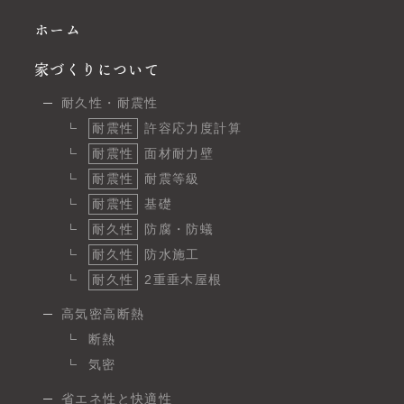
ホーム
家づくりについて
耐久性・耐震性
耐震性
許容応力度計算
耐震性
面材耐力壁
耐震性
耐震等級
耐震性
基礎
耐久性
防腐・防蟻
耐久性
防水施工
耐久性
2重垂木屋根
高気密高断熱
断熱
気密
省エネ性と快適性