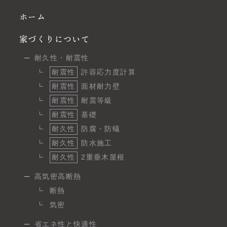
ホーム
家づくりについて
耐久性・耐震性
耐震性
許容応力度計算
耐震性
面材耐力壁
耐震性
耐震等級
耐震性
基礎
耐久性
防腐・防蟻
耐久性
防水施工
耐久性
2重垂木屋根
高気密高断熱
断熱
気密
省エネ性と快適性