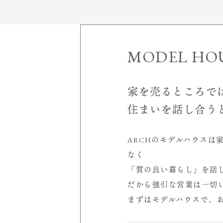
家づくりについて
施工実績
MODEL HO
モデルハウス
見学会＆イベント
家を売るところで
空
住まいを話し合う
会社案内
店舗概要
ARCHのモデルハウスは
室
受賞歴
なく
代表挨拶
「質の良い暮らし」を話
サービスについて
シ
だから強引な営業は一切
スタッフ紹介
まずはモデルハウスで、
求人情報
読み物