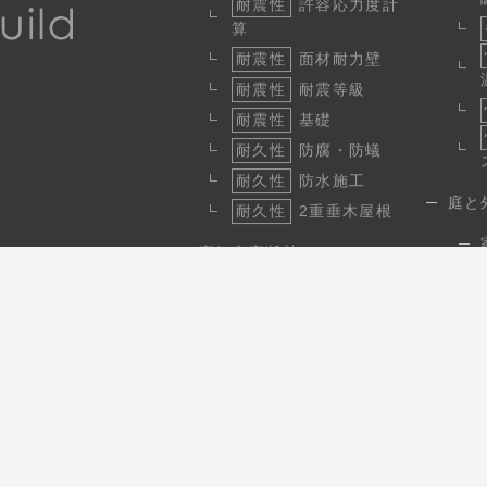
耐震性
許容応力度計
算
耐震性
面材耐力壁
耐震性
耐震等級
耐震性
基礎
耐久性
防腐・防蟻
耐久性
防水施工
庭と
耐久性
2重垂木屋根
高気密高断熱
断熱
1
気密
省エネ性と快適性
日
省エネ
パッシブ設計
施工実績
事例性能データ