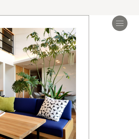
見学会＆イベント
読み物
.17
夏季休業のお知らせ
.24
ゴールデンウィーク期間についてのお知らせ
.25
施工事例を追加しました｜ジャパンディ×高性能
らしが整う家