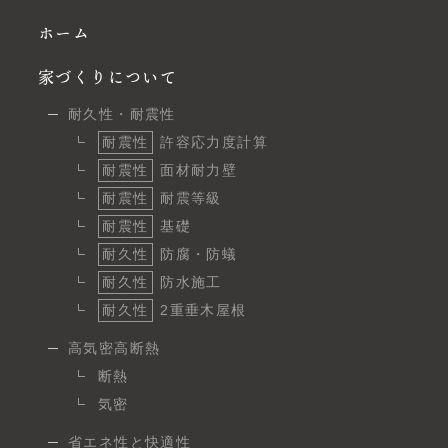
ホーム
家づくりについて
耐久性・耐震性
耐震性
許容応力度計算
耐震性
面材耐力壁
耐震性
耐震等級
耐震性
基礎
耐久性
防腐・防蟻
耐久性
防水施工
耐久性
2重垂木屋根
高気密高断熱
断熱
気密
省エネ性と快適性