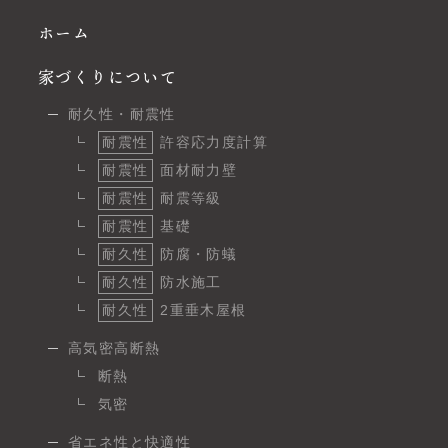
ホーム
家づくりについて
耐久性・耐震性
耐震性
許容応力度計算
耐震性
面材耐力壁
耐震性
耐震等級
耐震性
基礎
耐久性
防腐・防蟻
耐久性
防水施工
耐久性
2重垂木屋根
高気密高断熱
断熱
気密
省エネ性と快適性