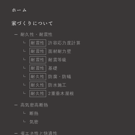
ホーム
家づくりについて
耐久性・耐震性
耐震性
許容応力度計算
耐震性
面材耐力壁
耐震性
耐震等級
耐震性
基礎
耐久性
防腐・防蟻
耐久性
防水施工
耐久性
2重垂木屋根
高気密高断熱
断熱
気密
省エネ性と快適性