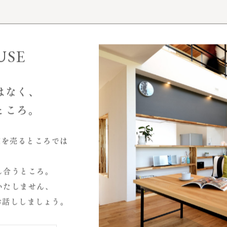
事例性能データ
お客様インタビュー
モデルハウス
USE
はなく、
ところ。
家を売るところでは
2026.07
し合うところ。
2026.04
いたしません、
2025.10
お話ししましょう。
心と暮