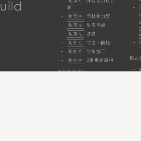
耐震性
許容応力度計
算
耐震性
面材耐力壁
耐震性
耐震等級
耐震性
基礎
耐久性
防腐・防蟻
耐久性
防水施工
庭と
耐久性
2重垂木屋根
高気密高断熱
断熱
1
気密
省エネ性と快適性
日
省エネ
パッシブ設計
施工実績
事例性能データ