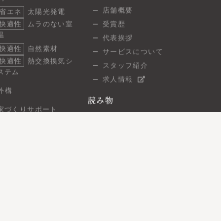
調
店舗概要
省エネ
太陽光発電
快適性
ムラのない室
受賞歴
温
代表挨拶
快適性
自然素材
サービスについて
快適性
熱交換換気シ
スタッフ紹介
ステム
求人情報
外構
読み物
家づくりサポート
スタッフブログ
ご相談の流れ
建築現場レポート
よくあるご質問
7つの保証
お問い合わせ
無料相談
住まい見学会
オンライン相談
資料請求