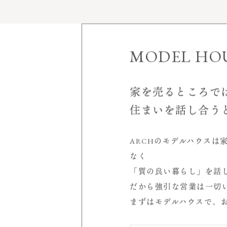
家づくりについて
施工実績
MODEL HO
モデルハウス
見学会＆イベント
家を売るところで
空
住まいを話し合う
会社案内
店舗概要
ARCHのモデルハウスは
室
受賞歴
なく
代表挨拶
「質の良い暮らし」を話
サービスについて
シ
だから強引な営業は一切
スタッフ紹介
まずはモデルハウスで、
求人情報
読み物