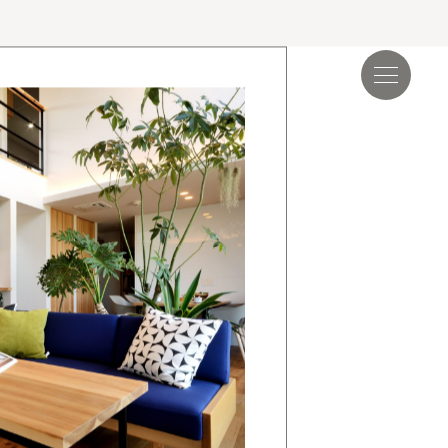
見学会＆イベント
読み物
.17
夏季休業のお知らせ
.24
ゴールデンウィーク期間についてのお知らせ
.25
施工事例を追加しました｜ジャパンディ×高性能
らしが整う家