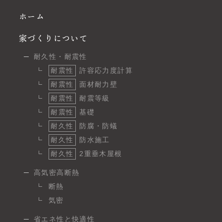
ホーム
家づくりについて
耐久性・耐震性
耐震性
許容応力度計算
耐震性
面材耐力壁
耐震性
耐震等級
耐震性
基礎
耐久性
防腐・防蟻
耐久性
防水施工
耐久性
2重垂木屋根
高気密高断熱
断熱
気密
省エネ性と快適性