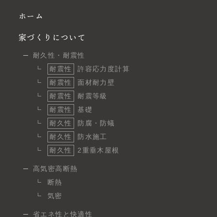
ホーム
家づくりについて
耐久性・耐震性
耐震性
許容応力度計算
耐震性
面材耐力壁
耐震性
耐震等級
耐震性
基礎
耐久性
防腐・防蟻
耐久性
防水施工
耐久性
2重垂木屋根
高気密高断熱
断熱
気密
省エネ性と快適性