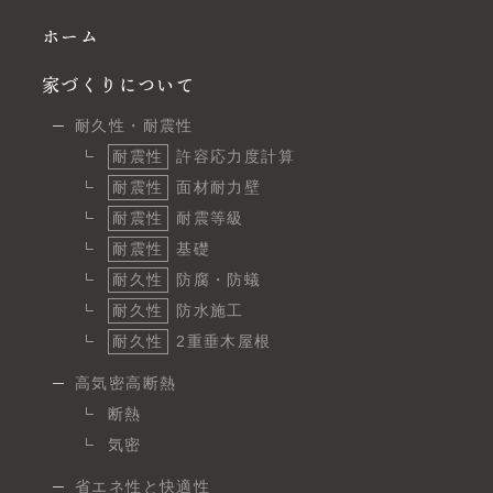
ホーム
家づくりについて
耐久性・耐震性
耐震性
許容応力度計算
耐震性
面材耐力壁
耐震性
耐震等級
耐震性
基礎
耐久性
防腐・防蟻
耐久性
防水施工
耐久性
2重垂木屋根
高気密高断熱
断熱
気密
省エネ性と快適性