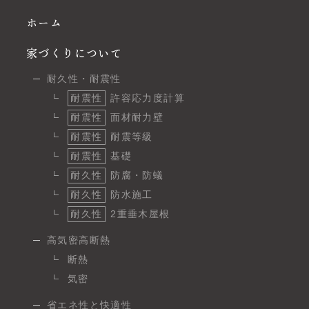
ホーム
家づくりについて
耐久性・耐震性
耐震性
許容応力度計算
耐震性
面材耐力壁
耐震性
耐震等級
耐震性
基礎
耐久性
防腐・防蟻
耐久性
防水施工
耐久性
2重垂木屋根
高気密高断熱
断熱
気密
省エネ性と快適性