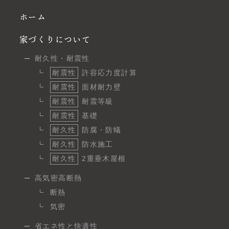
ホーム
家づくりについて
耐久性・耐震性
耐震性
許容応力度計算
耐震性
面材耐力壁
耐震性
耐震等級
耐震性
基礎
耐久性
防腐・防蟻
耐久性
防水施工
耐久性
2重垂木屋根
高気密高断熱
断熱
気密
省エネ性と快適性