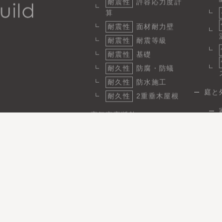
耐震性
許容応力度計
算
耐震性
面材耐力壁
耐震性
耐震等級
耐震性
基礎
耐久性
防腐・防蟻
耐久性
防水施工
庭と
耐久性
2重垂木屋根
高気密高断熱
断熱
1
気密
省エネ性と快適性
日
省エネ
パッシブ設計
施工実績
事例性能データ