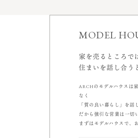
家づくりについて
施工実績
MODEL HO
モデルハウス
見学会＆イベント
家を売るところで
空
住まいを話し合う
会社案内
店舗概要
ARCHのモデルハウスは
室
受賞歴
なく
代表挨拶
「質の良い暮らし」を話
サービスについて
シ
だから強引な営業は一切
スタッフ紹介
まずはモデルハウスで、
求人情報
読み物