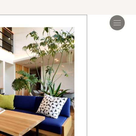
見学会＆イベント
読み物
.17
夏季休業のお知らせ
.24
ゴールデンウィーク期間についてのお知らせ
.25
施工事例を追加しました｜ジャパンディ×高性能
らしが整う家