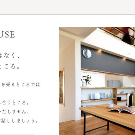
事例性能データ
お客様インタビュー
モデルハウス
USE
はなく、
ところ。
家を売るところでは
2026.07
し合うところ。
2026.04
いたしません、
2025.10
お話ししましょう。
心と暮