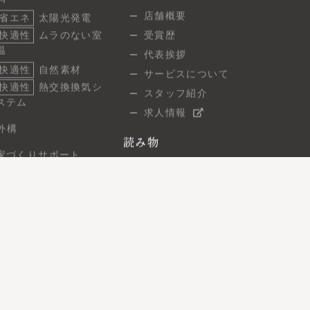
調
店舗概要
省エネ
太陽光発電
快適性
ムラのない室
受賞歴
温
代表挨拶
快適性
自然素材
サービスについて
快適性
熱交換換気シ
スタッフ紹介
ステム
求人情報
外構
読み物
家づくりサポート
スタッフブログ
ご相談の流れ
建築現場レポート
よくあるご質問
7つの保証
お問い合わせ
無料相談
住まい見学会
オンライン相談
資料請求