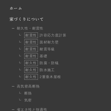
ホーム
家づくりについて
耐久性・耐震性
耐震性
許容応力度計算
耐震性
面材耐力壁
耐震性
耐震等級
耐震性
基礎
耐久性
防腐・防蟻
耐久性
防水施工
耐久性
2重垂木屋根
高気密高断熱
断熱
気密
省エネ性と快適性