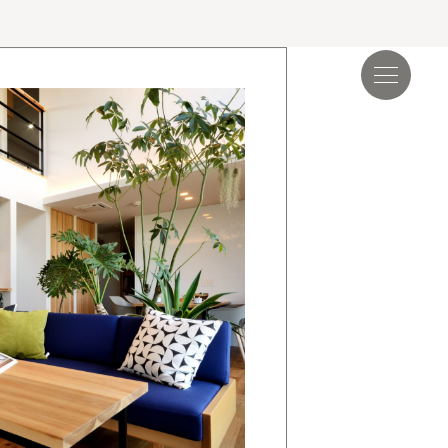
見学会＆イベント
読み物
.17
夏季休業のお知らせ
.24
ゴールデンウィーク期間についてのお知らせ
.25
施工事例を追加しました｜ジャパンディ×高性能
らしが整う家