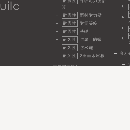
耐震性
許容応力度計
算
耐震性
面材耐力壁
耐震性
耐震等級
耐震性
基礎
耐久性
防腐・防蟻
耐久性
防水施工
庭と
耐久性
2重垂木屋根
高気密高断熱
断熱
1
気密
省エネ性と快適性
日
省エネ
パッシブ設計
施工実績
事例性能データ