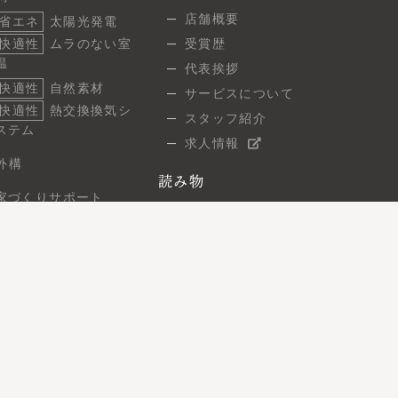
調
店舗概要
省エネ
太陽光発電
快適性
ムラのない室
受賞歴
温
代表挨拶
快適性
自然素材
サービスについて
快適性
熱交換換気シ
スタッフ紹介
ステム
求人情報
外構
読み物
家づくりサポート
スタッフブログ
ご相談の流れ
建築現場レポート
よくあるご質問
7つの保証
お問い合わせ
無料相談
住まい見学会
オンライン相談
資料請求