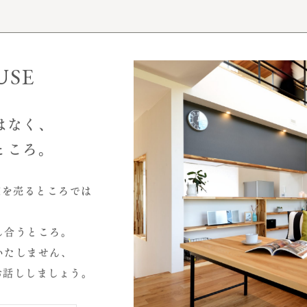
事例性能データ
お客様インタビュー
モデルハウス
USE
はなく、
ところ。
家を売るところでは
2026.07
し合うところ。
2026.04
いたしません、
2025.10
お話ししましょう。
心と暮