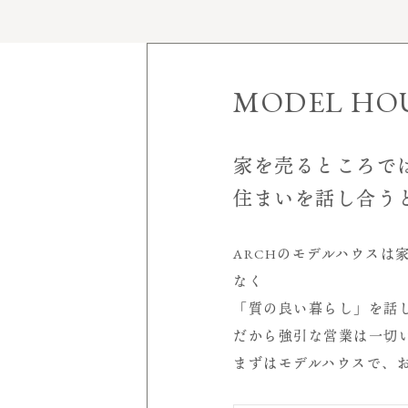
家づくりについて
施工実績
MODEL HO
モデルハウス
見学会＆イベント
家を売るところで
空
住まいを話し合う
会社案内
店舗概要
ARCHのモデルハウスは
室
受賞歴
なく
代表挨拶
「質の良い暮らし」を話
サービスについて
シ
だから強引な営業は一切
スタッフ紹介
まずはモデルハウスで、
求人情報
読み物