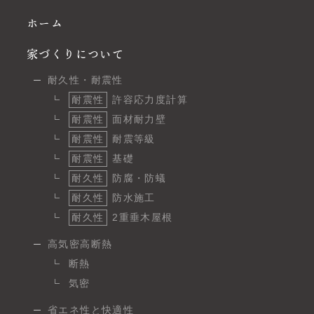
ホーム
家づくりについて
耐久性・耐震性
耐震性
許容応力度計算
耐震性
面材耐力壁
耐震性
耐震等級
耐震性
基礎
耐久性
防腐・防蟻
耐久性
防水施工
耐久性
2重垂木屋根
高気密高断熱
断熱
気密
省エネ性と快適性