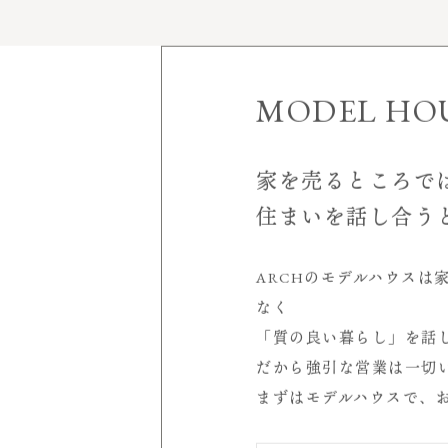
家づくりについて
施工実績
MODEL HO
モデルハウス
家を売るところで
見学会＆イベント
住まいを話し合う
空
会社案内
店舗概要
ARCHのモデルハウスは
室
受賞歴
なく
代表挨拶
「質の良い暮らし」を話
サービスについて
シ
だから強引な営業は一切
スタッフ紹介
まずはモデルハウスで、
求人情報
読み物