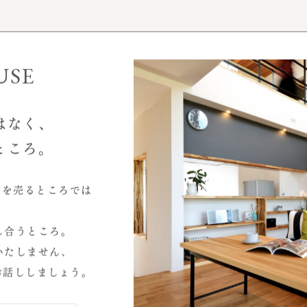
事例性能データ
お客様インタビュー
モデルハウス
USE
はなく、
ところ。
家を売るところでは
2026.07
し合うところ。
2026.04
いたしません、
2025.10
お話ししましょう。
心と暮