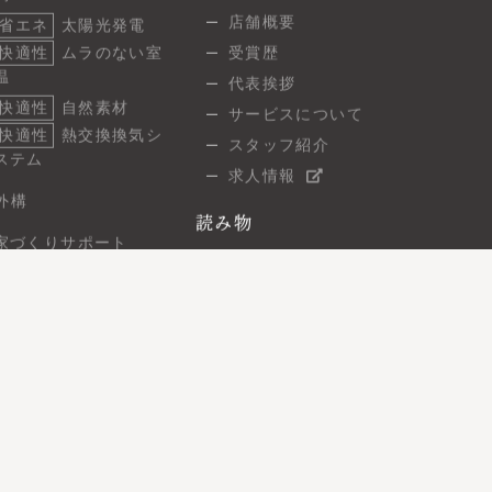
店舗概要
省エネ
太陽光発電
快適性
ムラのない室
受賞歴
温
代表挨拶
快適性
自然素材
サービスについて
快適性
熱交換換気シ
スタッフ紹介
ステム
求人情報
外構
読み物
家づくりサポート
スタッフブログ
ご相談の流れ
建築現場レポート
よくあるご質問
7つの保証
お問い合わせ
無料相談
住まい見学会
オンライン相談
資料請求