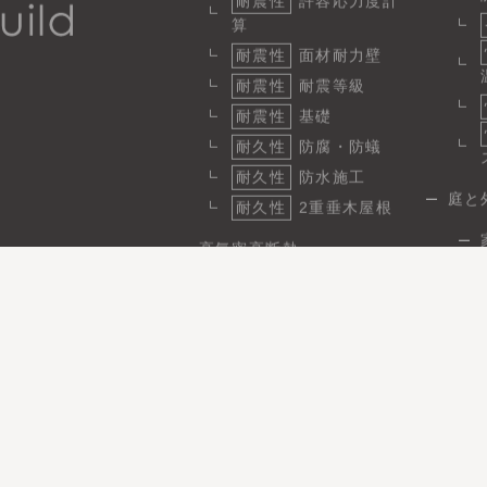
耐震性
許容応力度計
算
耐震性
面材耐力壁
耐震性
耐震等級
耐震性
基礎
耐久性
防腐・防蟻
耐久性
防水施工
庭と
耐久性
2重垂木屋根
高気密高断熱
断熱
1
気密
省エネ性と快適性
日
省エネ
パッシブ設計
施工実績
事例性能データ