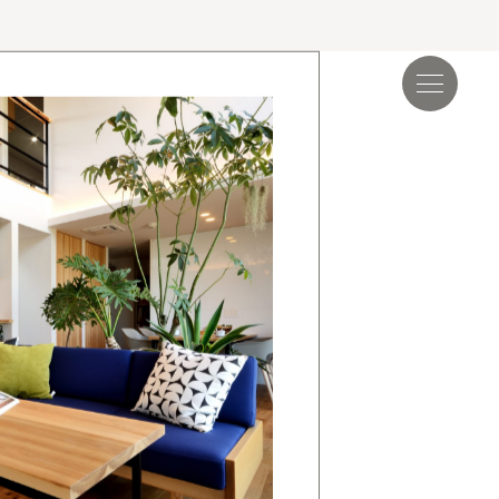
見学会＆イベント
読み物
.17
夏季休業のお知らせ
.24
ゴールデンウィーク期間についてのお知らせ
.25
施工事例を追加しました｜ジャパンディ×高性能
らしが整う家