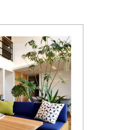
Terasawa
kida
editor