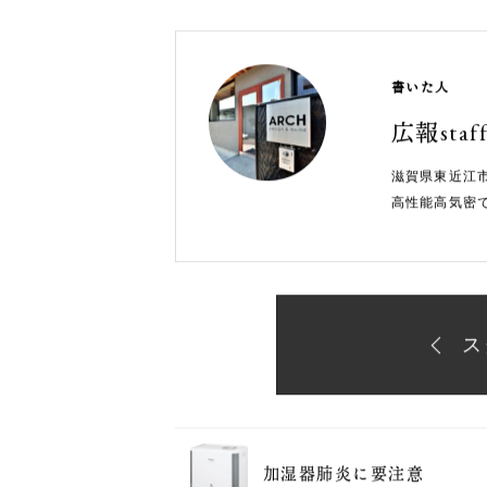
でき、調光機能のついている照明器具
照明器具の効果を利用して、早く入眠
書いた人
広報staf
滋賀県東近江
高性能高気密