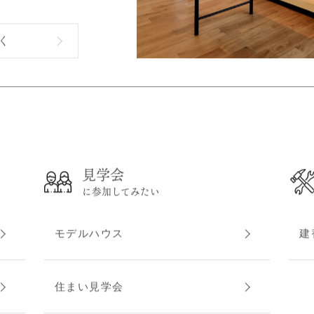
家を売るところでは
し合うところ。
いたしません、
お話ししましょう。
く
見学会
に参加してみたい