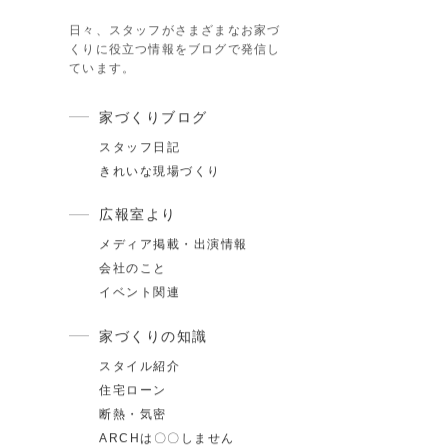
カテゴリ
スタッフブログ
日々、スタッフがさまざまなお家づ
くりに役立つ情報をブログで発信し
.17
夏季休業のお知らせ
ています。
.24
ゴールデンウィーク期間についてのお知らせ
家づくりブログ
.25
施工事例を追加しました｜ジャパンディ×高性能
スタッフ日記
らしが整う家
きれいな現場づくり
広報室より
メディア掲載・出演情報
会社のこと
イベント関連