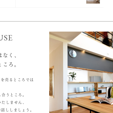
タッフブログ一覧へ
"Japandi" が流行中
USE
はなく、
ところ。