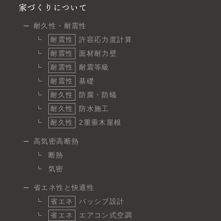
家づくりについて
耐久性・耐震性
耐震性
許容応力度計算
耐震性
面材耐力壁
耐震性
耐震等級
耐震性
基礎
耐久性
防腐・防蟻
耐久性
防水施工
耐久性
2重垂木屋根
高気密高断熱
断熱
気密
省エネ性と快適性
省エネ
パッシブ設計
省エネ
エアコン式空調