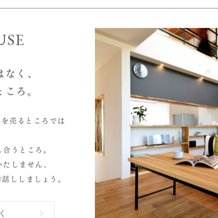
理解して家づくりをすること。
USE
はなく、
ところ。
家を売るところでは
し合うところ。
いたしません、