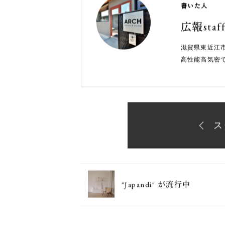
書いた人
広報staf
滋賀県東近江
高性能高気密
ス