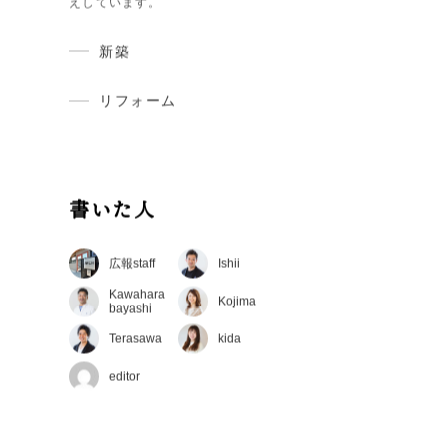
建築現場レポート
現在建築中のお家の現場の今をお伝
えしています。
新築
リフォーム
書いた人
広報staff
Ishii
Kawahara
Kojima
bayashi
Terasawa
kida