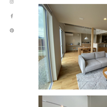
こちらが⇩実際の写真。
（11月18日㈯AM11：30 ）