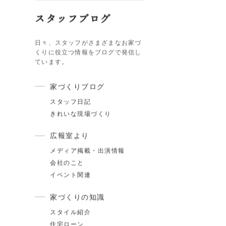
カテゴリ
スタッフブログ
日々、スタッフがさまざまなお家づ
くりに役立つ情報をブログで発信し
ています。
家づくりブログ
.17
夏季休業のお知らせ
スタッフ日記
きれいな現場づくり
.24
ゴールデンウィーク期間についてのお知らせ
広報室より
.25
施工事例を追加しました｜ジャパンディ×高性能
メディア掲載・出演情報
らしが整う家
会社のこと
イベント関連