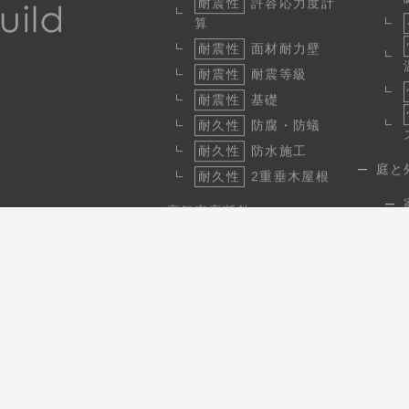
耐震性
許容応力度計
算
耐震性
面材耐力壁
耐震性
耐震等級
耐震性
基礎
耐久性
防腐・防蟻
耐久性
防水施工
庭と
耐久性
2重垂木屋根
高気密高断熱
断熱
1
気密
省エネ性と快適性
日
省エネ
パッシブ設計
施工実績
事例性能データ