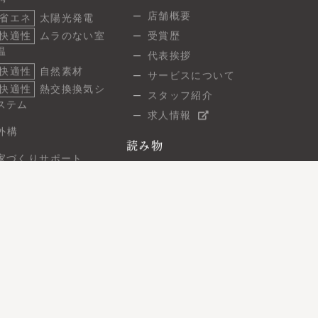
調
店舗概要
省エネ
太陽光発電
快適性
ムラのない室
受賞歴
温
代表挨拶
快適性
自然素材
サービスについて
快適性
熱交換換気シ
スタッフ紹介
ステム
求人情報
外構
読み物
家づくりサポート
スタッフブログ
ご相談の流れ
建築現場レポート
よくあるご質問
7つの保証
お問い合わせ
無料相談
住まい見学会
オンライン相談
資料請求