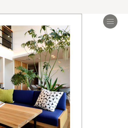
見学会＆イベント
読み物
.17
夏季休業のお知らせ
.24
ゴールデンウィーク期間についてのお知らせ
.25
施工事例を追加しました｜ジャパンディ×高性能
らしが整う家