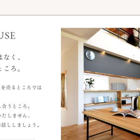
事例性能データ
お客様インタビュー
モデルハウス
USE
はなく、
ところ。
家を売るところでは
2026.07
し合うところ。
2026.04
いたしません、
2025.10
お話ししましょう。
心と暮