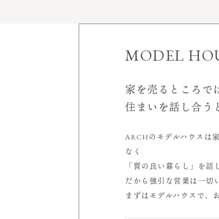
家づくりについて
施工実績
MODEL HO
モデルハウス
見学会＆イベント
家を売るところで
空
住まいを話し合う
会社案内
店舗概要
ARCHのモデルハウスは
室
受賞歴
なく
代表挨拶
「質の良い暮らし」を話
サービスについて
シ
だから強引な営業は一切
スタッフ紹介
まずはモデルハウスで、
求人情報
読み物