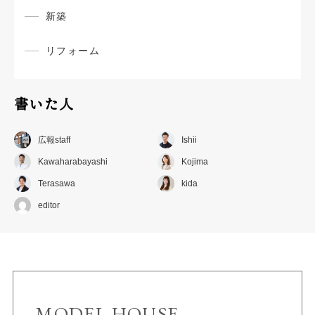
新築
リフォーム
書いた人
広報staff
Ishii
Kawaharabayashi
Kojima
Terasawa
kida
editor
MODEL HOUSE