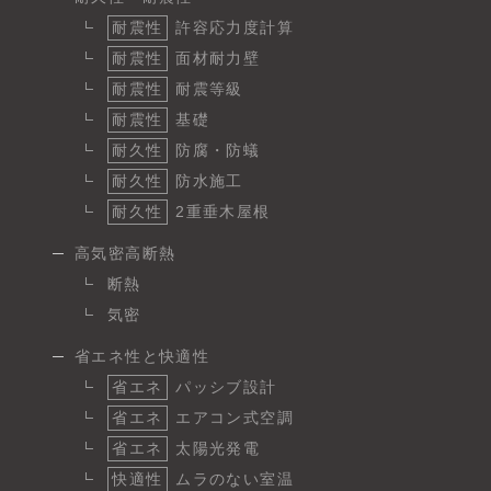
耐震性
許容応力度計算
耐震性
面材耐力壁
耐震性
耐震等級
耐震性
基礎
耐久性
防腐・防蟻
耐久性
防水施工
耐久性
2重垂木屋根
高気密高断熱
断熱
気密
省エネ性と快適性
省エネ
パッシブ設計
省エネ
エアコン式空調
省エネ
太陽光発電
快適性
ムラのない室温