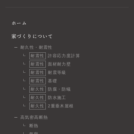
ホーム
家づくりについて
耐久性・耐震性
耐震性
許容応力度計算
耐震性
面材耐力壁
耐震性
耐震等級
耐震性
基礎
耐久性
防腐・防蟻
耐久性
防水施工
耐久性
2重垂木屋根
高気密高断熱
断熱
気密