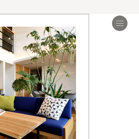
見学会＆イベント
読み物
.17
夏季休業のお知らせ
.24
ゴールデンウィーク期間についてのお知らせ
.25
施工事例を追加しました｜ジャパンディ×高性能
らしが整う家