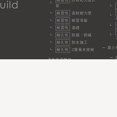
耐震性
許容応力度計
算
耐震性
面材耐力壁
耐震性
耐震等級
耐震性
基礎
耐久性
防腐・防蟻
耐久性
防水施工
庭と
耐久性
2重垂木屋根
高気密高断熱
断熱
1
気密
省エネ性と快適性
日
省エネ
パッシブ設計
施工実績
事例性能データ