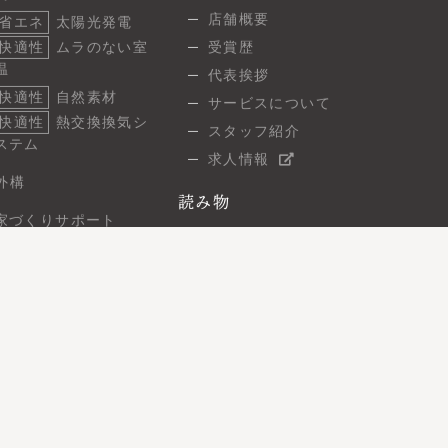
調
店舗概要
省エネ
太陽光発電
快適性
ムラのない室
受賞歴
温
代表挨拶
快適性
自然素材
サービスについて
快適性
熱交換換気シ
スタッフ紹介
ステム
求人情報
外構
読み物
家づくりサポート
スタッフブログ
ご相談の流れ
建築現場レポート
よくあるご質問
7つの保証
お問い合わせ
無料相談
住まい見学会
オンライン相談
資料請求