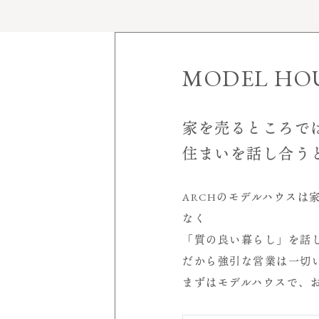
家づくりについて
施工実績
MODEL HO
モデルハウス
見学会＆イベント
家を売るところで
空
住まいを話し合う
会社案内
店舗概要
ARCHのモデルハウスは
室
受賞歴
なく
代表挨拶
「質の良い暮らし」を話
サービスについて
シ
だから強引な営業は一切
スタッフ紹介
まずはモデルハウスで、
求人情報
読み物