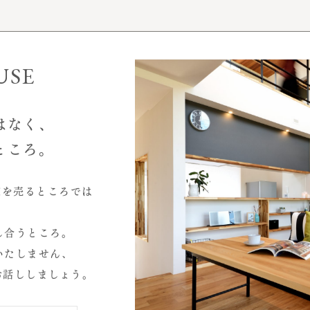
事例性能データ
お客様インタビュー
モデルハウス
USE
はなく、
ところ。
家を売るところでは
2026.07
し合うところ。
2026.04
いたしません、
2025.10
お話ししましょう。
心と暮