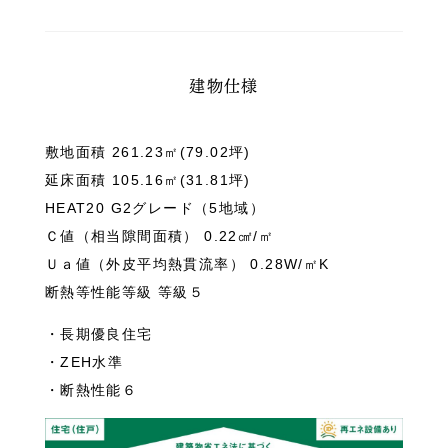
建物仕様
敷地面積 261.23㎡(79.02坪)
延床面積 105.16㎡(31.81坪)
HEAT20 G2グレード（5地域）
Ｃ値（相当隙間面積） 0.22㎠/㎡
Ｕａ値（外皮平均熱貫流率） 0.28W/㎡K
断熱等性能等級 等級５
・長期優良住宅
・ZEH水準
・断熱性能６