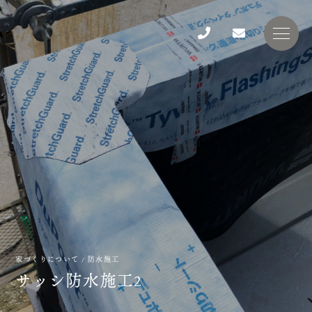
家づくりについて
/
防水施工
サ
ッ
シ
防
水
施
工
2