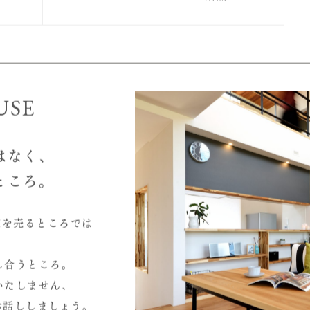
築現場レポート一覧へ
筋と
山百合の丘の家｜小屋裏と屋根
断熱
USE
はなく、
ところ。