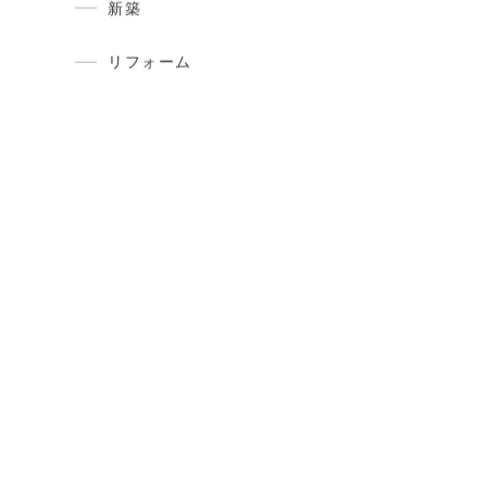
建築現場レポート
現在建築中のお家の現場の今をお伝
えしています。
新築
リフォーム