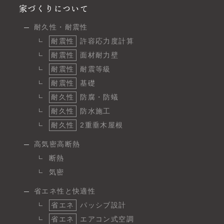
家づくりについて
耐久性・耐震性
耐震性
許容応力度計算
耐震性
面材耐力壁
耐震性
耐震等級
耐震性
基礎
耐久性
防腐・防蟻
耐久性
防水施工
耐久性
2重垂木屋根
高気密高断熱
断熱
気密
省エネ性と快適性
省エネ
パッシブ設計
省エネ
エアコン式空調