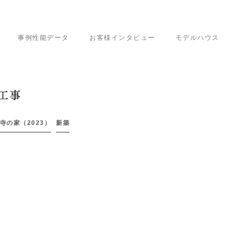
事例性能データ
お客様インタビュー
モデルハウス
の家（2023）
彦根市「正法寺の家」基礎工事
工事
寺の家（2023）
新築