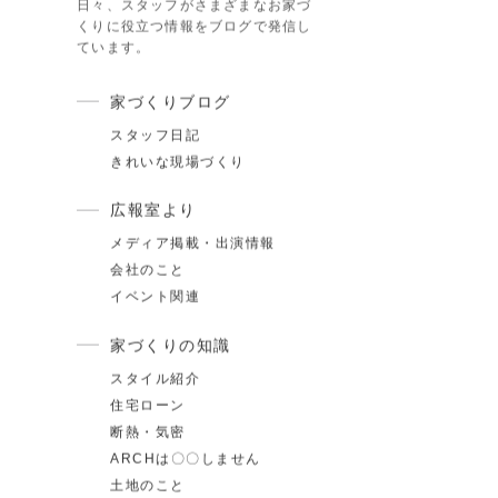
カテゴリ
スタッフブログ
日々、スタッフがさまざまなお家づ
くりに役立つ情報をブログで発信し
ています。
家づくりブログ
スタッフ日記
.17
夏季休業のお知らせ
きれいな現場づくり
.24
ゴールデンウィーク期間についてのお知らせ
広報室より
.25
施工事例を追加しました｜ジャパンディ×高性能
メディア掲載・出演情報
らしが整う家
会社のこと
イベント関連