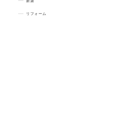
建築現場レポート
現在建築中のお家の現場の今をお伝
えしています。
新築
リフォーム