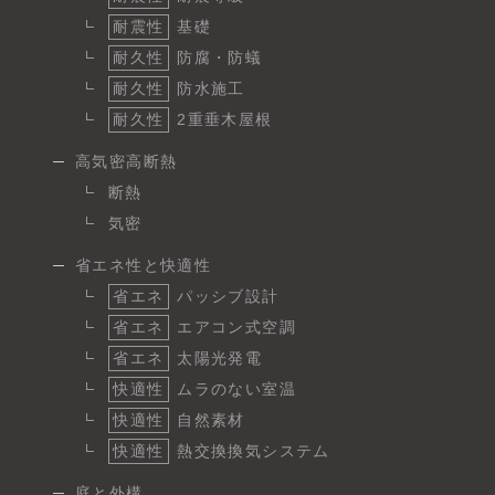
耐震性
基礎
耐久性
防腐・防蟻
耐久性
防水施工
耐久性
2重垂木屋根
高気密高断熱
断熱
気密
省エネ性と快適性
省エネ
パッシブ設計
省エネ
エアコン式空調
省エネ
太陽光発電
快適性
ムラのない室温
快適性
自然素材
快適性
熱交換換気システム
庭と外構