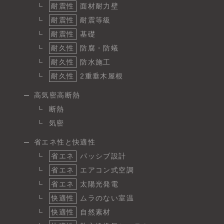
耐震性
面材耐力壁
耐震性
耐震等級
耐震性
基礎
耐久性
防腐・防蟻
耐久性
防水施工
耐久性
2重垂木屋根
高気密高断熱
断熱
気密
省エネ性と快適性
省エネ
パッシブ設計
省エネ
エアコン式空調
省エネ
太陽光発電
快適性
ムラのない室温
快適性
自然素材