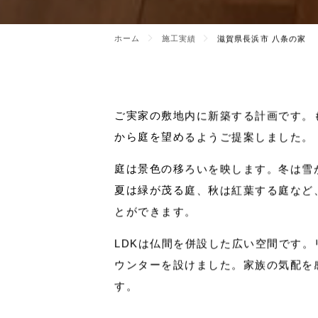
施工実績
/ 滋賀県長浜市 八条の家
景
色
の
い
い
窓
の
あ