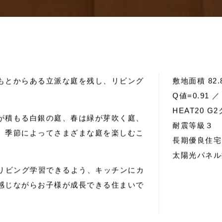
る
住
ま
い