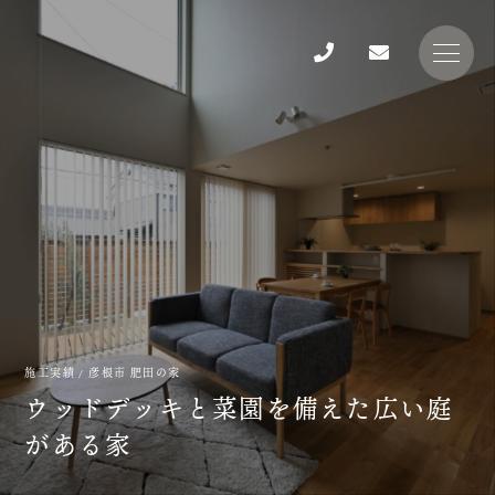
施工実績
/ 彦根市 肥田の家
ウ
ッ
ド
デ
ッ
キ
と
菜
園
を
備
え
た
広
い
庭
が
あ
る
家