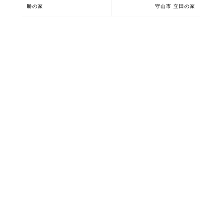
勝の家
守山市 立田の家