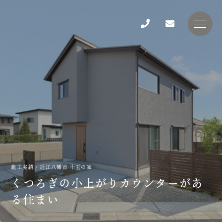
施工実績
/ 近江八幡市 十王の家
く
つ
ろ
ぎ
の
小
上
が
り
カ
ウ
ン
タ
ー
が
あ
る
住
ま
い