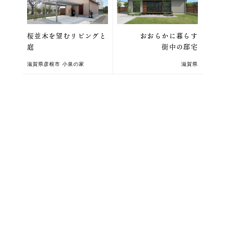
桜並木を望むリビングと
おおらかに暮らす
庭
街中の邸宅
滋賀県彦根市 小泉の家
滋賀県