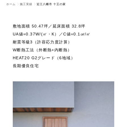
ホーム
施工実績
近江八幡市 十王の家
敷地面積 50.47坪／延床面積 32.8坪
UA値=0.37W/(㎡・K）／C値=0.1㎠/㎡
耐震等級3（許容応力度計算）
W断熱工法（外断熱+内断熱）
HEAT20 G2グレード（6地域）
長期優良住宅