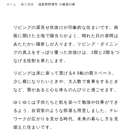
ホーム
施工実績
滋賀県野洲市 小篠原の家
リビングの梁見せ吹抜けが印象的な住まいです。南
面に開けた土地で陽当りがよく、晴れた日の昼間は
あたたかい陽射しが入ります。リビング・ダイニン
グの真上をすっぽり覆った吹抜けは、1階と2階をつ
なげる役割を果たします。
リビングは床に座って寛げる4.5帖の畳スペース。
少し横になりたいときや、大人数で食事をするとき
など、畳があると心も体ものんびりと過ごせます。
ゆくゆくは子供たちと机を並べて勉強や仕事ができ
るよう、自習室のような部屋も用意しました。テレ
ワークが広がりを見せる時代。未来の暮らし方を見
据えた住まいです。