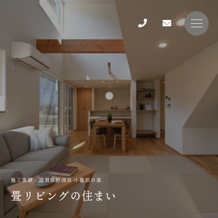
施工実績
/ 滋賀県野洲市 小篠原の家
畳
リ
ビ
ン
グ
の
住
ま
い