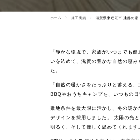
施工実績
/ 滋賀県東近江市 建部の家
ウ
ッ
ド
デ
ッ
キ
と
芝