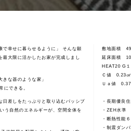
生
の
庭
、
自
由
に
人
生
を
遊
ぶ