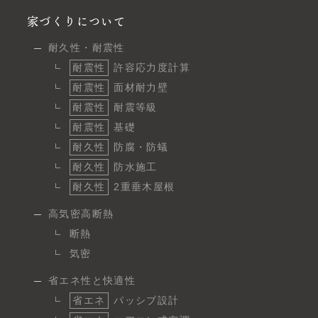
家づくりについて
耐久性・耐震性
耐震性
許容応力度計算
耐震性
面材耐力壁
耐震性
耐震等級
耐震性
基礎
耐久性
防腐・防蟻
耐久性
防水施工
耐久性
2重垂木屋根
高気密高断熱
断熱
気密
省エネ性と快適性
省エネ
パッシブ設計