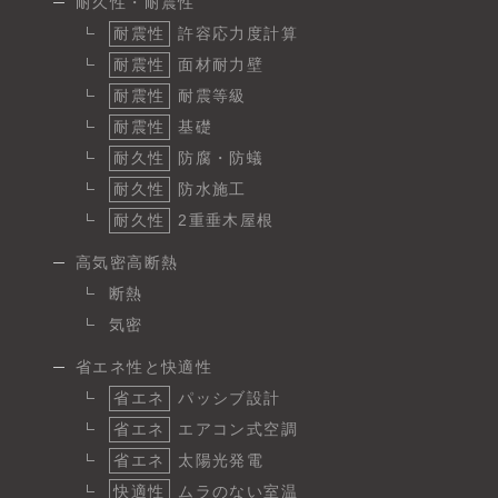
耐久性・耐震性
耐震性
許容応力度計算
耐震性
面材耐力壁
耐震性
耐震等級
耐震性
基礎
耐久性
防腐・防蟻
耐久性
防水施工
耐久性
2重垂木屋根
高気密高断熱
断熱
気密
省エネ性と快適性
省エネ
パッシブ設計
省エネ
エアコン式空調
省エネ
太陽光発電
快適性
ムラのない室温