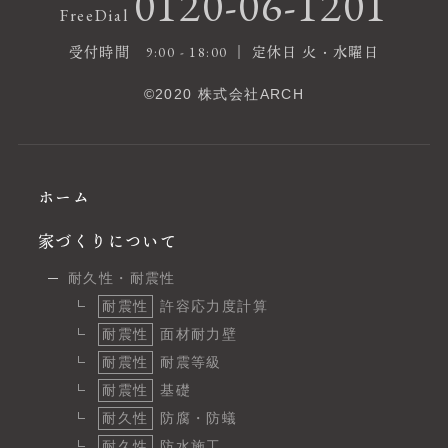
0120-06-1201
FreeDial
受付時間 9:00 - 18:00 ｜ 定休日 火・水曜日
©2020 株式会社ARCH
ホーム
家づくりについて
耐久性・耐震性
耐震性
許容応力度計算
耐震性
面材耐力壁
耐震性
耐震等級
耐震性
基礎
耐久性
防腐・防蟻
耐久性
防水施工