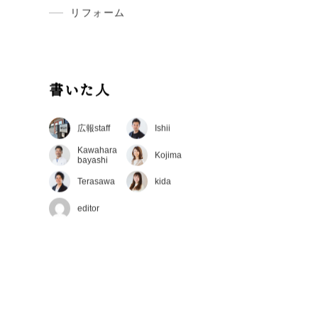
建築現場レポート
現在建築中のお家の現場の今をお伝
えしています。
新築
リフォーム
書いた人
広報staff
Ishii
Kawahara
Kojima
bayashi
Terasawa
kida