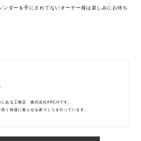
お顔が拝見出来て嬉しい限りですし、初めての冬を過ご
ゃ暖かく、快適です！」と喜んでいただいてます。
・彦根・東近江市エリア。
レンダーを手にされてないオーナー様は楽しみにお待ち
f