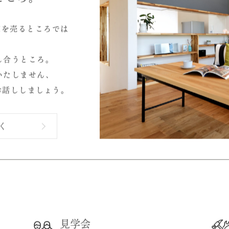
USE
はなく、
ところ。
家を売るところでは
し合うところ。
いたしません、
お話ししましょう。
く