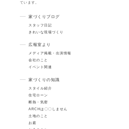
カテゴリ
スタッフブログ
日々、スタッフがさまざまなお家づ
くりに役立つ情報をブログで発信し
ています。
家づくりブログ
スタッフ日記
きれいな現場づくり
.17
夏季休業のお知らせ
広報室より
.24
ゴールデンウィーク期間についてのお知らせ
メディア掲載・出演情報
会社のこと
.25
施工事例を追加しました｜ジャパンディ×高性能
イベント関連
らしが整う家
家づくりの知識