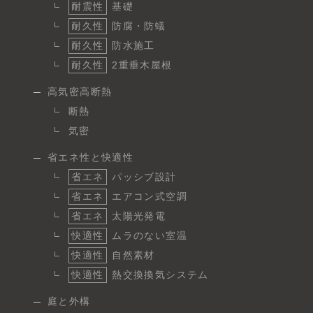
耐震性
基礎
耐久性
防腐・防蟻
耐久性
防水施工
耐久性
2重垂木屋根
高気密高断熱
断熱
気密
省エネ性と快適性
省エネ
パッシブ設計
省エネ
エアコン式空調
省エネ
太陽光発電
快適性
ムラのない室温
快適性
自然素材
快適性
熱交換換気システム
庭と外構