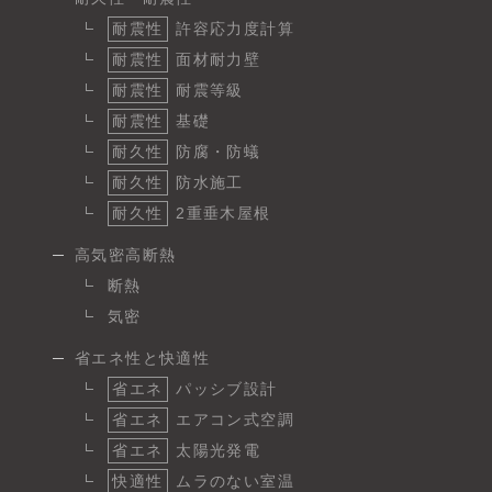
耐震性
許容応力度計算
耐震性
面材耐力壁
耐震性
耐震等級
耐震性
基礎
耐久性
防腐・防蟻
耐久性
防水施工
耐久性
2重垂木屋根
高気密高断熱
断熱
気密
省エネ性と快適性
省エネ
パッシブ設計
省エネ
エアコン式空調
省エネ
太陽光発電
快適性
ムラのない室温