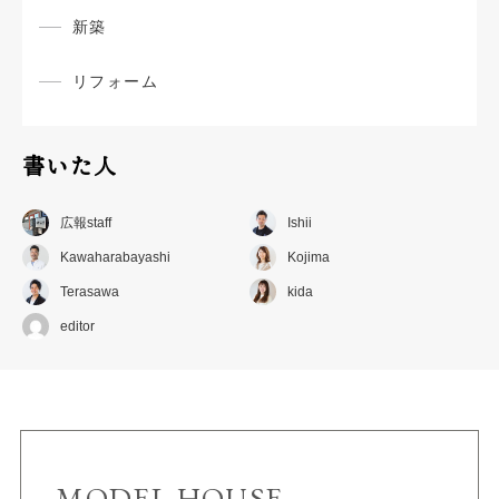
新築
リフォーム
書いた人
広報staff
Ishii
Kawaharabayashi
Kojima
Terasawa
kida
editor
MODEL HOUSE