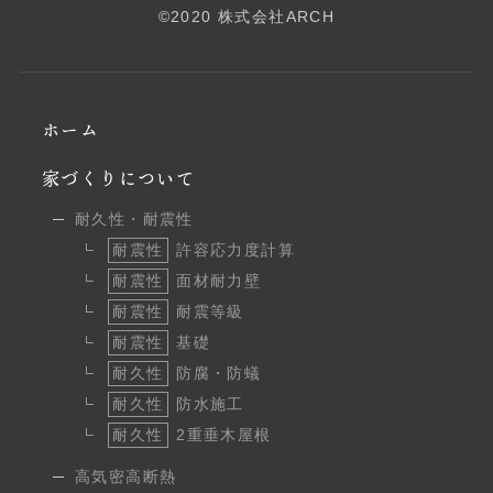
©2020 株式会社ARCH
ホーム
家づくりについて
耐久性・耐震性
耐震性
許容応力度計算
耐震性
面材耐力壁
耐震性
耐震等級
耐震性
基礎
耐久性
防腐・防蟻
耐久性
防水施工
耐久性
2重垂木屋根
高気密高断熱